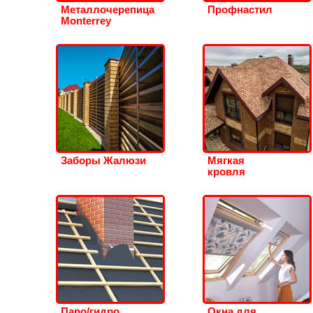
Металлочерепица
Профнастил
Monterrey
Заборы Жалюзи
Мягкая
кровля
Паро/гидро
Окна для