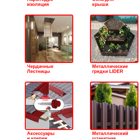
изоляция
крыши
Чердачные
Металлические
Лестницы
грядки LIDER
Аксессуары
Металлический
и крепеж
штакетник