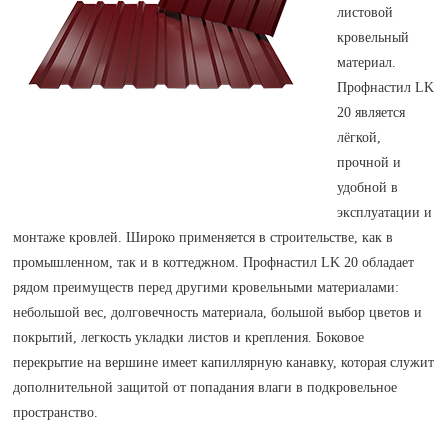
забора цена, монтаж профнастила, навес
листовой
из профнастила, обшить профнастилом,
кровельный
оцинкованный профнастил, покрытие
материал.
профнастила, прайс профнастил, продажа
Профнастил LK
профнастила, производство профнастила,
20 является
профнастил, профнастил для забора,
лёгкой,
профнастил для кровли, профнастил на
прочной и
крышу, профнастил на крышу цена,
удобной в
профнастил от производителя
эксплуатации и
монтаже кровлей. Широко применяется в строительстве, как в
промышленном, так и в коттеджном. Профнастил LK 20 обладает
рядом преимуществ перед другими кровельными материалами:
небольшой вес, долговечность материала, большой выбор цветов и
покрытий, легкость укладки листов и крепления. Боковое
перекрытие на вершине имеет капиллярную канавку, которая служит
дополнительной защитой от попадания влаги в подкровельное
пространство.